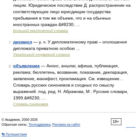
лицом. Юридическое последствие Д. распространение на
соответствующее лицо юрисдикции государства
пребывания в том же объеме, что и на обычных
иностранных граждан.&#8230; …
Большой юридический словарь
дисмисл
— у, ч. У дипломатичному праві – оголошення
7
дипломата приватною особою …
Український тлумачний словник
объявление
— Анонс, аншлаг, афиша, публикация,
8
реклама; бюллетень, воззвание, показание, декларация,
заявление, манифест, прокламация. См. извещение...
Словарь русских синонимов и сходных по смыслу
выражений. под. ред. Н. Абрамова, М.: Русские словари,
1999.&#8230; …
Словарь синонимов
© Академик, 2000-2026
18+
Обратная связь:
Техподдержка
,
Реклама на сайте
👣 Путешествия